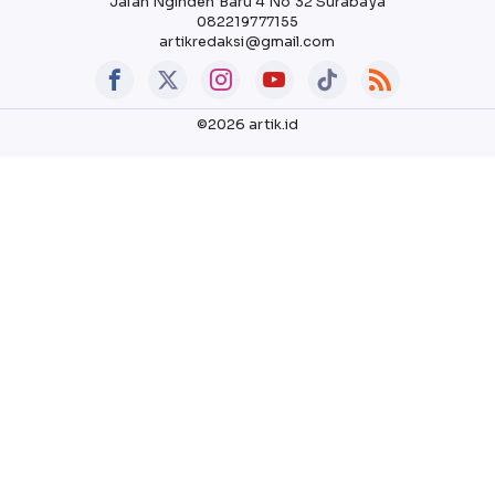
Jalan Nginden Baru 4 No 32 Surabaya
082219777155
artikredaksi@gmail.com
©2026 artik.id