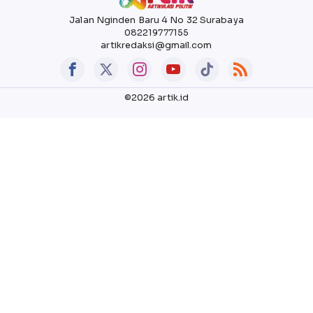
Jalan Nginden Baru 4 No 32 Surabaya
082219777155
artikredaksi@gmail.com
©2026 artik.id