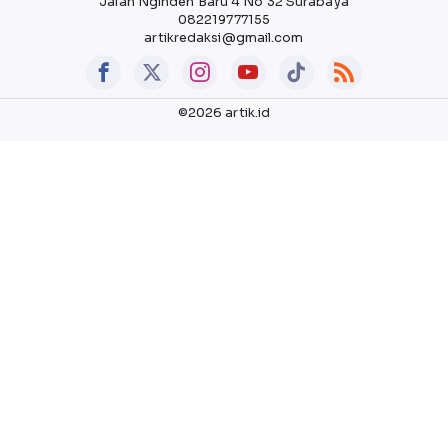
Jalan Nginden Baru 4 No 32 Surabaya
082219777155
artikredaksi@gmail.com
©2026 artik.id