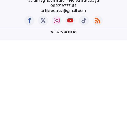
Jalan Nginden Baru 4 No 32 Surabaya
082219777155
artikredaksi@gmail.com
©2026 artik.id