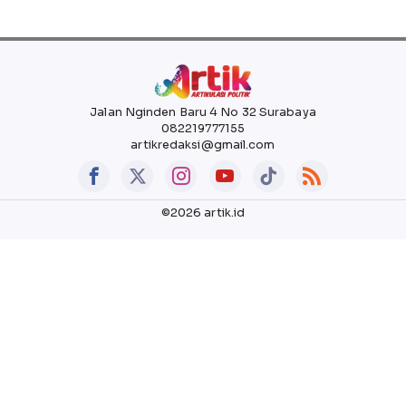
Jalan Nginden Baru 4 No 32 Surabaya
082219777155
artikredaksi@gmail.com
©2026 artik.id