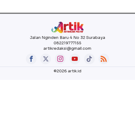
Jalan Nginden Baru 4 No 32 Surabaya
082219777155
artikredaksi@gmail.com
©2026 artik.id