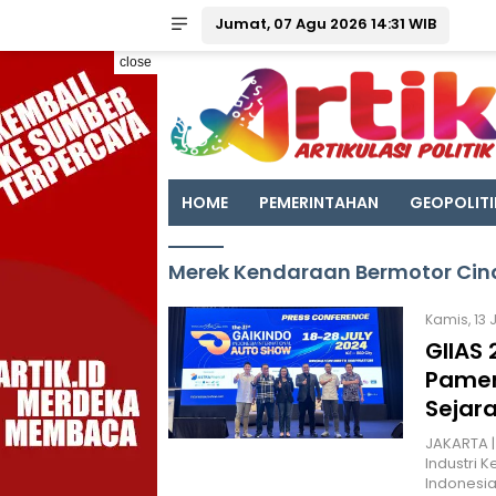
Jumat, 07 Agu 2026 14:31 WIB
close
HOME
PEMERINTAHAN
GEOPOLITI
Merek Kendaraan Bermotor Cin
Kamis, 13 
GIIAS
Pamer
Sejar
JAKARTA |
Industri 
Indonesia