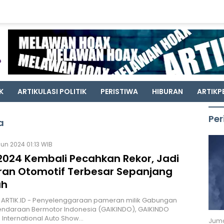
K
ARTIKULASI POLITIK
PERISTIWA
HIBURAN
ARTIKP
Per
a
Jun 2024 01:13 WIB
 2024 Kembali Pecahkan Rekor, Jadi
an Otomotif Terbesar Sepanjang
ah
 ARTIK.ID - Penyelenggaraan pameran milik Gabungan
Kendaraan Bermotor Indonesia (GAIKINDO), GAIKINDO
 International Auto Show…
Juma