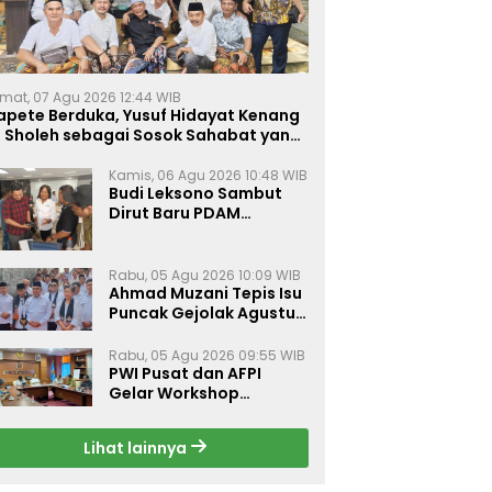
mat, 07 Agu 2026 12:44 WIB
apete Berduka, Yusuf Hidayat Kenang
. Sholeh sebagai Sosok Sahabat yang
eduli Sesama Alumni Tebuireng
Kamis, 06 Agu 2026 10:48 WIB
Budi Leksono Sambut
Dirut Baru PDAM
Surabaya, Dorong
Pelayanan Air Minum
Makin Prima
Rabu, 05 Agu 2026 10:09 WIB
Ahmad Muzani Tepis Isu
Puncak Gejolak Agustus
2026, Ajak Masyarakat
Perkuat Persatuan
Rabu, 05 Agu 2026 09:55 WIB
PWI Pusat dan AFPI
Gelar Workshop
Jurnalistik Bahas Pindar,
Inklusi Keuangan, dan
Lihat lainnya
Perlindungan Publik