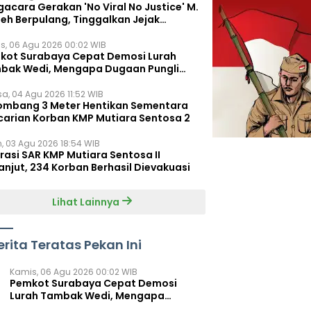
acara Gerakan 'No Viral No Justice' M.
leh Berpulang, Tinggalkan Jejak
juangan untuk Rakyat Kecil
s, 06 Agu 2026 00:02 WIB
kot Surabaya Cepat Demosi Lurah
bak Wedi, Mengapa Dugaan Pungli
um Terungkap?
sa, 04 Agu 2026 11:52 WIB
ombang 3 Meter Hentikan Sementara
carian Korban KMP Mutiara Sentosa 2
n, 03 Agu 2026 18:54 WIB
rasi SAR KMP Mutiara Sentosa II
anjut, 234 Korban Berhasil Dievakuasi
Lihat Lainnya
erita Teratas Pekan Ini
Kamis, 06 Agu 2026 00:02 WIB
Pemkot Surabaya Cepat Demosi
Lurah Tambak Wedi, Mengapa
Dugaan Pungli Belum Terungkap?