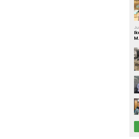
Ju
Ik
M
P