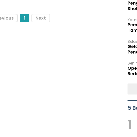
Peng
Sho
Per
evious
1
Next
Kami
Pem
Tam
Bel
Sela
Gel
Pen
Seni
Ope
Berl
5 B
1