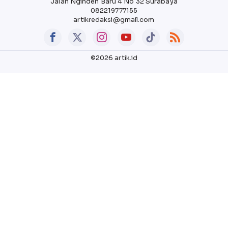
Jalan Nginden Baru 4 No 32 Surabaya
082219777155
artikredaksi@gmail.com
©2026 artik.id