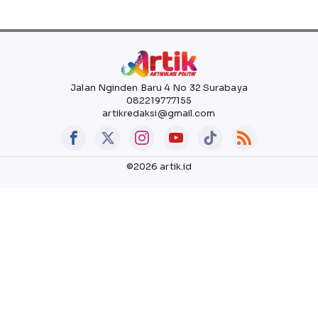
Jalan Nginden Baru 4 No 32 Surabaya
082219777155
artikredaksi@gmail.com
©2026 artik.id