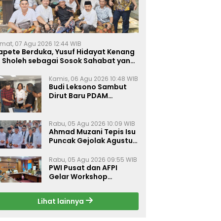
mat, 07 Agu 2026 12:44 WIB
apete Berduka, Yusuf Hidayat Kenang
. Sholeh sebagai Sosok Sahabat yang
eduli Sesama Alumni Tebuireng
Kamis, 06 Agu 2026 10:48 WIB
Budi Leksono Sambut
Dirut Baru PDAM
Surabaya, Dorong
Pelayanan Air Minum
Makin Prima
Rabu, 05 Agu 2026 10:09 WIB
Ahmad Muzani Tepis Isu
Puncak Gejolak Agustus
2026, Ajak Masyarakat
Perkuat Persatuan
Rabu, 05 Agu 2026 09:55 WIB
PWI Pusat dan AFPI
Gelar Workshop
Jurnalistik Bahas Pindar,
Inklusi Keuangan, dan
Lihat lainnya
Perlindungan Publik