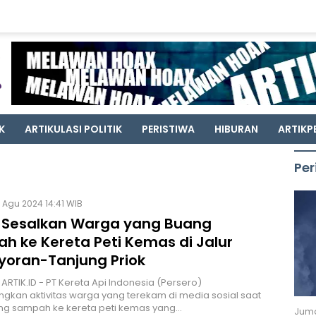
K
ARTIKULASI POLITIK
PERISTIWA
HIBURAN
ARTIKP
Per
 Agu 2024 14:41 WIB
I Sesalkan Warga yang Buang
h ke Kereta Peti Kemas di Jalur
oran-Tanjung Priok
 ARTIK.ID - PT Kereta Api Indonesia (Persero)
kan aktivitas warga yang terekam di media sosial saat
 sampah ke kereta peti kemas yang…
Juma