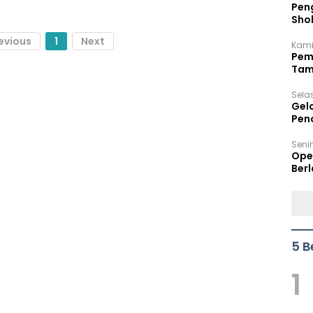
Peng
Sho
Per
evious
1
Next
Kami
Pem
Tam
Bel
Sela
Gel
Pen
Seni
Ope
Berl
5 B
1