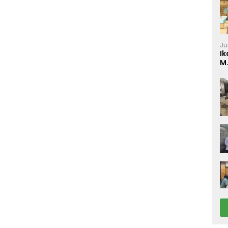
Ju
Ik
M
P