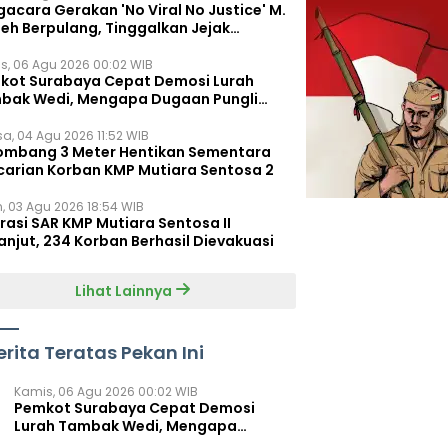
acara Gerakan 'No Viral No Justice' M.
leh Berpulang, Tinggalkan Jejak
juangan untuk Rakyat Kecil
s, 06 Agu 2026 00:02 WIB
kot Surabaya Cepat Demosi Lurah
bak Wedi, Mengapa Dugaan Pungli
um Terungkap?
sa, 04 Agu 2026 11:52 WIB
ombang 3 Meter Hentikan Sementara
carian Korban KMP Mutiara Sentosa 2
n, 03 Agu 2026 18:54 WIB
rasi SAR KMP Mutiara Sentosa II
anjut, 234 Korban Berhasil Dievakuasi
Lihat Lainnya
erita Teratas Pekan Ini
Kamis, 06 Agu 2026 00:02 WIB
Pemkot Surabaya Cepat Demosi
Lurah Tambak Wedi, Mengapa
Dugaan Pungli Belum Terungkap?