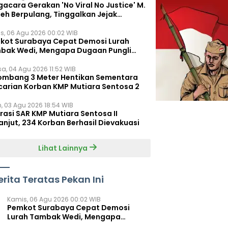
acara Gerakan 'No Viral No Justice' M.
leh Berpulang, Tinggalkan Jejak
juangan untuk Rakyat Kecil
s, 06 Agu 2026 00:02 WIB
kot Surabaya Cepat Demosi Lurah
bak Wedi, Mengapa Dugaan Pungli
um Terungkap?
sa, 04 Agu 2026 11:52 WIB
ombang 3 Meter Hentikan Sementara
carian Korban KMP Mutiara Sentosa 2
n, 03 Agu 2026 18:54 WIB
rasi SAR KMP Mutiara Sentosa II
anjut, 234 Korban Berhasil Dievakuasi
Lihat Lainnya
erita Teratas Pekan Ini
Kamis, 06 Agu 2026 00:02 WIB
Pemkot Surabaya Cepat Demosi
Lurah Tambak Wedi, Mengapa
Dugaan Pungli Belum Terungkap?