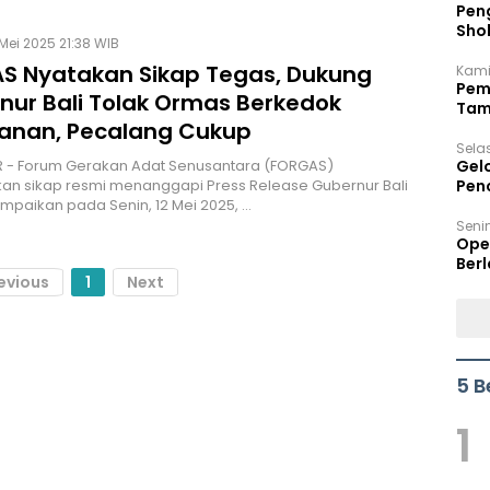
Peng
Sho
 Mei 2025 21:38 WIB
Per
S Nyatakan Sikap Tegas, Dukung
Kami
Pem
nur Bali Tolak Ormas Berkedok
Tam
nan, Pecalang Cukup
Bel
Sela
 - Forum Gerakan Adat Senusantara (FORGAS)
Gel
an sikap resmi menanggapi Press Release Gubernur Bali
Pen
mpaikan pada Senin, 12 Mei 2025, …
Seni
Ope
Berl
evious
1
Next
5 B
1