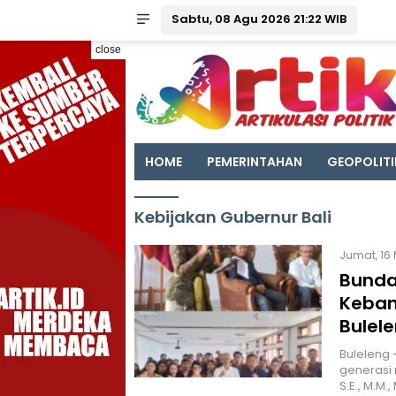
Sabtu, 08 Agu 2026 21:22 WIB
close
HOME
PEMERINTAHAN
GEOPOLITI
Kebijakan Gubernur Bali
Jumat, 16 
Bunda
Keban
Bulel
Buleleng
generasi 
S.E., M.M