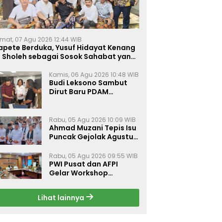
mat, 07 Agu 2026 12:44 WIB
apete Berduka, Yusuf Hidayat Kenang
. Sholeh sebagai Sosok Sahabat yang
eduli Sesama Alumni Tebuireng
Kamis, 06 Agu 2026 10:48 WIB
Budi Leksono Sambut
Dirut Baru PDAM
Surabaya, Dorong
Pelayanan Air Minum
Makin Prima
Rabu, 05 Agu 2026 10:09 WIB
Ahmad Muzani Tepis Isu
Puncak Gejolak Agustus
2026, Ajak Masyarakat
Perkuat Persatuan
Rabu, 05 Agu 2026 09:55 WIB
PWI Pusat dan AFPI
Gelar Workshop
Jurnalistik Bahas Pindar,
Inklusi Keuangan, dan
Lihat lainnya
Perlindungan Publik