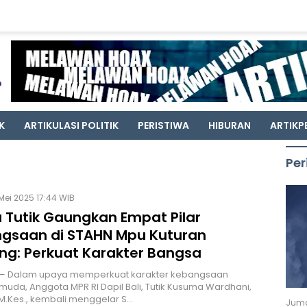
K
ARTIKULASI POLITIK
PERISTIWA
HIBURAN
ARTIKP
Per
Mei 2025 17:44 WIB
 Tutik Gaungkan Empat Pilar
gsaan di STAHN Mpu Kuturan
eng: Perkuat Karakter Bangsa
 — Dalam upaya memperkuat karakter kebangsaan
muda, Anggota MPR RI Dapil Bali, Tutik Kusuma Wardhani,
., M.Kes., kembali menggelar S…
Juma