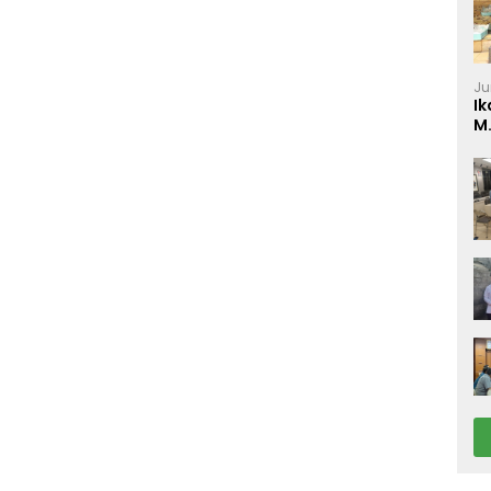
Ju
Ik
M
P