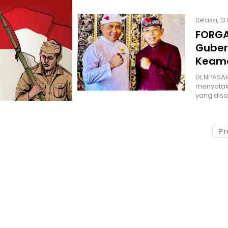
Selasa, 13
FORGA
Guber
Keama
DENPASAR
menyatak
yang disa
Pr