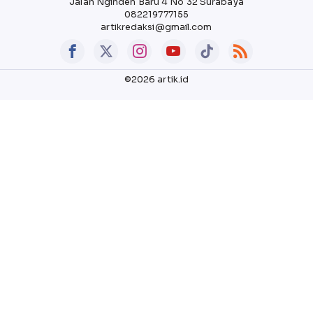
Jalan Nginden Baru 4 No 32 Surabaya
082219777155
artikredaksi@gmail.com
©2026 artik.id