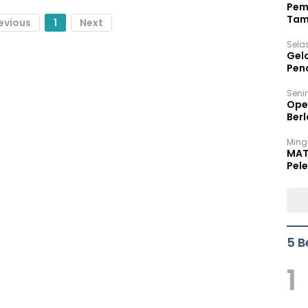
Pem
Tam
evious
1
Next
Bel
Sela
Gel
Pen
Seni
Ope
Berl
Ming
MAT
Pele
5 B
1