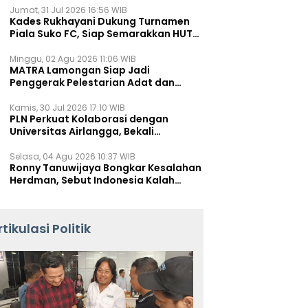
Jumat, 31 Jul 2026 16:56 WIB
Kades Rukhayani Dukung Turnamen
Piala Suko FC, Siap Semarakkan HUT
RI ke-81 Lewat Sepak Bola
Minggu, 02 Agu 2026 11:06 WIB
MATRA Lamongan Siap Jadi
Penggerak Pelestarian Adat dan
Kearifan Lokal
Kamis, 30 Jul 2026 17:10 WIB
PLN Perkuat Kolaborasi dengan
Universitas Airlangga, Bekali
Mahasiswa Hadapi Tantangan
Transisi Energi
Selasa, 04 Agu 2026 10:37 WIB
Ronny Tanuwijaya Bongkar Kesalahan
Herdman, Sebut Indonesia Kalah
karena Salah Racik Strategi
rtikulasi Politik