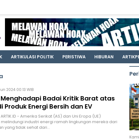
K
ARTIKULASI POLITIK
PERISTIWA
HIBURAN
ARTIKP
Per
ia
Jun 2024 00:13 WIB
 Menghadapi Badai Kritik Barat atas
i Produk Energi Bersih dan EV
 ARTIK.ID - Amerika Serikat (AS) dan Uni Eropa (UE)
melindungi industri energi ramah lingkungan mereka dari
n yang tidak sehat dari…
Kami