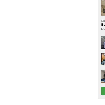
Ka
B
S
M