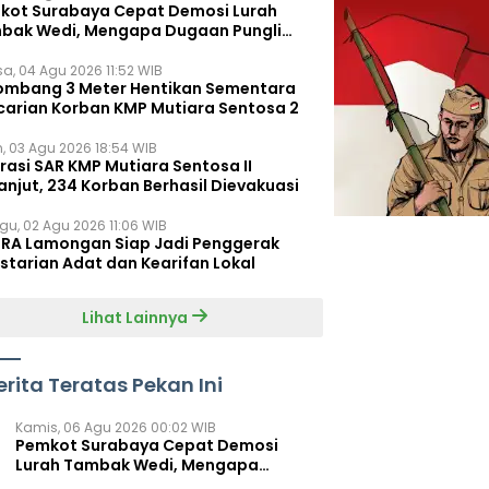
kot Surabaya Cepat Demosi Lurah
bak Wedi, Mengapa Dugaan Pungli
um Terungkap?
sa, 04 Agu 2026 11:52 WIB
ombang 3 Meter Hentikan Sementara
carian Korban KMP Mutiara Sentosa 2
n, 03 Agu 2026 18:54 WIB
rasi SAR KMP Mutiara Sentosa II
anjut, 234 Korban Berhasil Dievakuasi
gu, 02 Agu 2026 11:06 WIB
RA Lamongan Siap Jadi Penggerak
starian Adat dan Kearifan Lokal
Lihat Lainnya
erita Teratas Pekan Ini
Kamis, 06 Agu 2026 00:02 WIB
Pemkot Surabaya Cepat Demosi
Lurah Tambak Wedi, Mengapa
Dugaan Pungli Belum Terungkap?