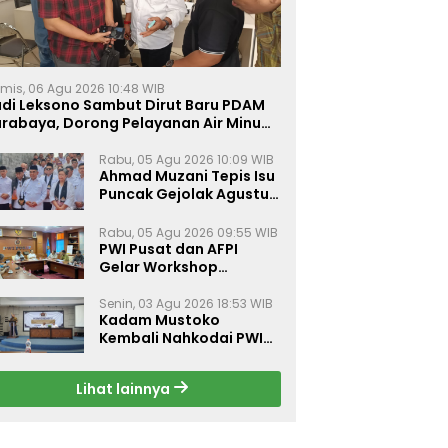
mis, 06 Agu 2026 10:48 WIB
udi Leksono Sambut Dirut Baru PDAM
urabaya, Dorong Pelayanan Air Minum
akin Prima
Rabu, 05 Agu 2026 10:09 WIB
Ahmad Muzani Tepis Isu
Puncak Gejolak Agustus
2026, Ajak Masyarakat
Perkuat Persatuan
Rabu, 05 Agu 2026 09:55 WIB
PWI Pusat dan AFPI
Gelar Workshop
Jurnalistik Bahas Pindar,
Inklusi Keuangan, dan
Senin, 03 Agu 2026 18:53 WIB
Kadam Mustoko
Perlindungan Publik
Kembali Nahkodai PWI
Lamongan, PWI Nganjuk
Harap Sinergi Antar
Lihat lainnya
Daerah Kian Kuat