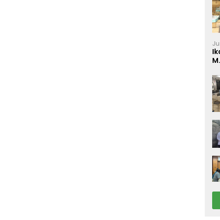
Ju
Ik
M
P