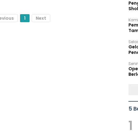
Peng
Sho
Per
evious
1
Next
Kami
Pem
Tam
Bel
Sela
Gel
Pen
Seni
Ope
Berl
5 B
1