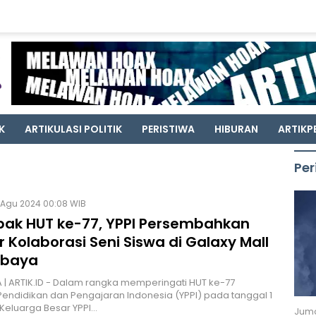
K
ARTIKULASI POLITIK
PERISTIWA
HIBURAN
ARTIKP
Per
 Agu 2024 00:08 WIB
ak HUT ke-77, YPPI Persembahkan
 Kolaborasi Seni Siswa di Galaxy Mall
abaya
| ARTIK.ID - Dalam rangka memperingati HUT ke-77
endidikan dan Pengajaran Indonesia (YPPI) pada tanggal 1
, Keluarga Besar YPPI…
Juma