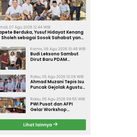
mat, 07 Agu 2026 12:44 WIB
apete Berduka, Yusuf Hidayat Kenang
. Sholeh sebagai Sosok Sahabat yang
eduli Sesama Alumni Tebuireng
Kamis, 06 Agu 2026 10:48 WIB
Budi Leksono Sambut
Dirut Baru PDAM
Surabaya, Dorong
Pelayanan Air Minum
Makin Prima
Rabu, 05 Agu 2026 10:09 WIB
Ahmad Muzani Tepis Isu
Puncak Gejolak Agustus
2026, Ajak Masyarakat
Perkuat Persatuan
Rabu, 05 Agu 2026 09:55 WIB
PWI Pusat dan AFPI
Gelar Workshop
Jurnalistik Bahas Pindar,
Inklusi Keuangan, dan
Lihat lainnya
Perlindungan Publik