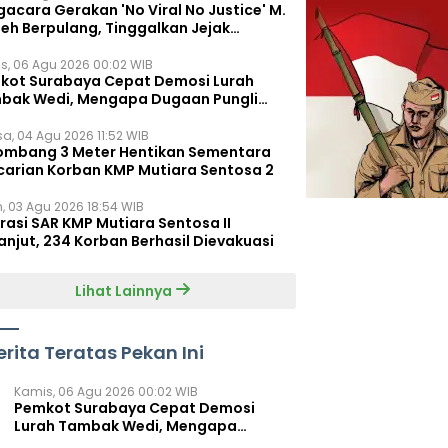
acara Gerakan 'No Viral No Justice' M.
leh Berpulang, Tinggalkan Jejak
juangan untuk Rakyat Kecil
s, 06 Agu 2026 00:02 WIB
kot Surabaya Cepat Demosi Lurah
bak Wedi, Mengapa Dugaan Pungli
um Terungkap?
sa, 04 Agu 2026 11:52 WIB
ombang 3 Meter Hentikan Sementara
carian Korban KMP Mutiara Sentosa 2
n, 03 Agu 2026 18:54 WIB
rasi SAR KMP Mutiara Sentosa II
anjut, 234 Korban Berhasil Dievakuasi
Lihat Lainnya
erita Teratas Pekan Ini
Kamis, 06 Agu 2026 00:02 WIB
Pemkot Surabaya Cepat Demosi
Lurah Tambak Wedi, Mengapa
Dugaan Pungli Belum Terungkap?