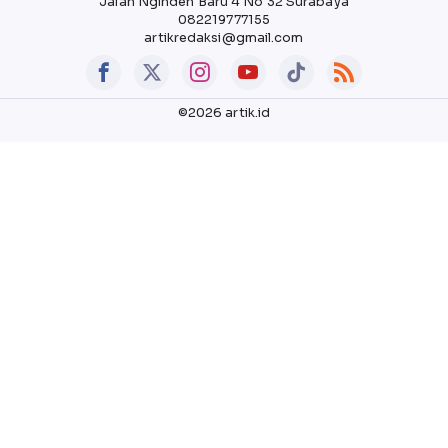
Jalan Nginden Baru 4 No 32 Surabaya
082219777155
artikredaksi@gmail.com
©2026 artik.id