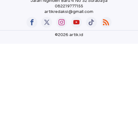
Jalan Nginden Baru 4 No 32 Surabaya
082219777155
artikredaksi@gmail.com
©2026 artik.id