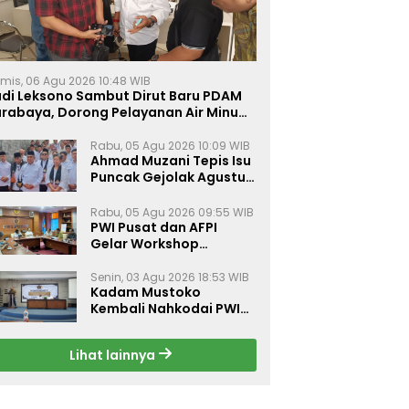
mis, 06 Agu 2026 10:48 WIB
udi Leksono Sambut Dirut Baru PDAM
urabaya, Dorong Pelayanan Air Minum
akin Prima
Rabu, 05 Agu 2026 10:09 WIB
Ahmad Muzani Tepis Isu
Puncak Gejolak Agustus
2026, Ajak Masyarakat
Perkuat Persatuan
Rabu, 05 Agu 2026 09:55 WIB
PWI Pusat dan AFPI
Gelar Workshop
Jurnalistik Bahas Pindar,
Inklusi Keuangan, dan
Senin, 03 Agu 2026 18:53 WIB
Kadam Mustoko
Perlindungan Publik
Kembali Nahkodai PWI
Lamongan, PWI Nganjuk
Harap Sinergi Antar
Lihat lainnya
Daerah Kian Kuat