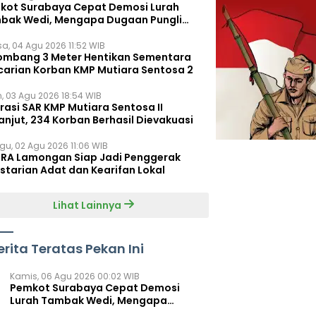
kot Surabaya Cepat Demosi Lurah
bak Wedi, Mengapa Dugaan Pungli
um Terungkap?
sa, 04 Agu 2026 11:52 WIB
ombang 3 Meter Hentikan Sementara
carian Korban KMP Mutiara Sentosa 2
n, 03 Agu 2026 18:54 WIB
rasi SAR KMP Mutiara Sentosa II
anjut, 234 Korban Berhasil Dievakuasi
gu, 02 Agu 2026 11:06 WIB
RA Lamongan Siap Jadi Penggerak
starian Adat dan Kearifan Lokal
Lihat Lainnya
erita Teratas Pekan Ini
Kamis, 06 Agu 2026 00:02 WIB
Pemkot Surabaya Cepat Demosi
Lurah Tambak Wedi, Mengapa
Dugaan Pungli Belum Terungkap?