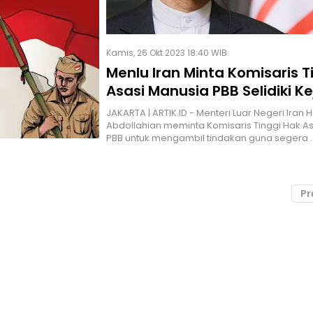
Kamis, 26 Okt 2023 18:40 WIB
Menlu Iran Minta Komisaris T
Asasi Manusia PBB Selidiki K
Israel
JAKARTA | ARTIK.ID - Menteri Luar Negeri Iran 
Abdollahian meminta Komisaris Tinggi Hak A
PBB untuk mengambil tindakan guna segera 
Pr