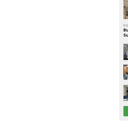
Ka
B
S
M