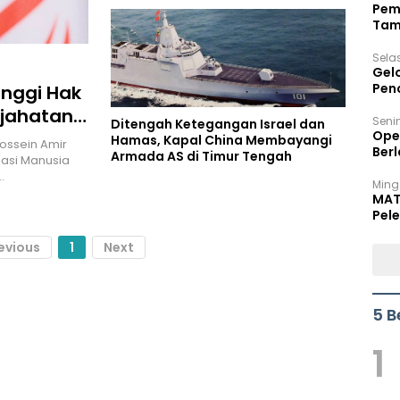
Pem
Tam
Bel
Sela
Gel
Pen
inggi Hak
ejahatan
Seni
Ditengah Ketegangan Israel dan
Ope
Hamas, Kapal China Membayangi
Hossein Amir
Berl
Armada AS di Timur Tengah
sasi Manusia
…
Ming
MAT
Pele
evious
1
Next
5 B
1