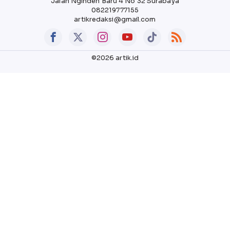
Jalan Nginden Baru 4 No 32 Surabaya
082219777155
artikredaksi@gmail.com
©2026 artik.id