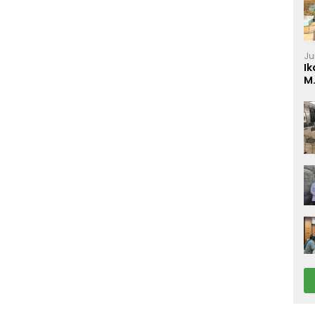
Ju
Ik
M
P