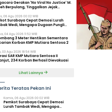
acara Gerakan 'No Viral No Justice' M.
leh Berpulang, Tinggalkan Jejak
juangan untuk Rakyat Kecil
s, 06 Agu 2026 00:02 WIB
kot Surabaya Cepat Demosi Lurah
bak Wedi, Mengapa Dugaan Pungli
um Terungkap?
sa, 04 Agu 2026 11:52 WIB
ombang 3 Meter Hentikan Sementara
carian Korban KMP Mutiara Sentosa 2
n, 03 Agu 2026 18:54 WIB
rasi SAR KMP Mutiara Sentosa II
anjut, 234 Korban Berhasil Dievakuasi
Lihat Lainnya
erita Teratas Pekan Ini
Kamis, 06 Agu 2026 00:02 WIB
Pemkot Surabaya Cepat Demosi
Lurah Tambak Wedi, Mengapa
Dugaan Pungli Belum Terungkap?