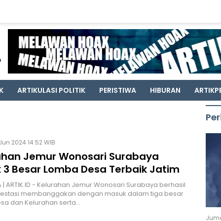
K
ARTIKULASI POLITIK
PERISTIWA
HIBURAN
ARTIKP
Per
Jun 2024 14:52 WIB
ahan Jemur Wonosari Surabaya
 3 Besar Lomba Desa Terbaik Jatim
| ARTIK.ID - Kelurahan Jemur Wonosari Surabaya berhasil
restasi membanggakan dengan masuk dalam tiga besar
sa dan Kelurahan serta…
Juma