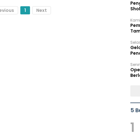
Peng
Sho
evious
1
Next
Per
Kami
Pem
Tam
Bel
Sela
Gel
Pen
Seni
Ope
Berl
5 B
1