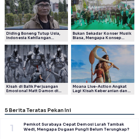
Diding Boneng Tutup Usia,
Bukan Sekadar Konser Musik
Indonesia Kehilangan
Biasa, Mengapa Konsep
Maestro Komedi Lintas
Lokarya Fest 2026 Sukses
Generasi
Tuai Pujian Banyak Pihak
Kisah di Balik Perjuangan
Moana Live-Action Angkat
Emosional Matt Damon di
Lagi Kisah Keberanian dan
Film The Odyssey, Tayang di
Takdir Seorang Putri
Indonesia
5 Berita Teratas Pekan Ini
Pemkot Surabaya Cepat Demosi Lurah Tambak
1
Wedi, Mengapa Dugaan Pungli Belum Terungkap?