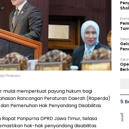
Peng
Sho
Per
Kami
Pem
Tam
Bel
Sela
Gel
Pen
Seni
Ope
Berl
rjo Prakoso
ur mulai memperkuat payung hukum bagi
bahasan Rancangan Peraturan Daerah (Raperda)
5 B
 dan Pemenuhan Hak Penyandang Disabilitas.
1
 Rapat Paripurna DPRD Jawa Timur, Selasa
emastikan hak-hak penyandang disabilitas