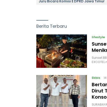
Juru Bicara Komisi E DPRD Jawa Timur
Berita Terbaru
lifestyle
Sunse
Menik
Sunset BB
EXCOTEL m
Ekbis
14
Berta
Dirut
Konso
SURABAYA 