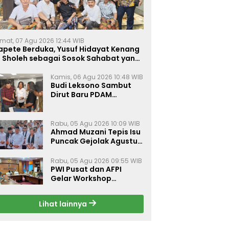
mat, 07 Agu 2026 12:44 WIB
apete Berduka, Yusuf Hidayat Kenang
. Sholeh sebagai Sosok Sahabat yang
eduli Sesama Alumni Tebuireng
Kamis, 06 Agu 2026 10:48 WIB
Budi Leksono Sambut
Dirut Baru PDAM
Surabaya, Dorong
Pelayanan Air Minum
Makin Prima
Rabu, 05 Agu 2026 10:09 WIB
Ahmad Muzani Tepis Isu
Puncak Gejolak Agustus
2026, Ajak Masyarakat
Perkuat Persatuan
Rabu, 05 Agu 2026 09:55 WIB
PWI Pusat dan AFPI
Gelar Workshop
Jurnalistik Bahas Pindar,
Inklusi Keuangan, dan
Lihat lainnya
Perlindungan Publik