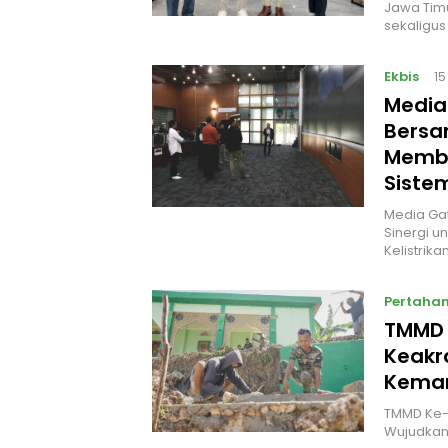
Jawa Timu
sekaligus
Ekbis
15
Media
Bersa
Memb
Siste
Media Gat
Sinergi 
Kelistrika
Pertaha
TMMD 
Keakr
Keman
TMMD Ke-1
Wujudkan