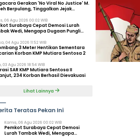
acara Gerakan 'No Viral No Justice' M.
leh Berpulang, Tinggalkan Jejak
juangan untuk Rakyat Kecil
s, 06 Agu 2026 00:02 WIB
kot Surabaya Cepat Demosi Lurah
bak Wedi, Mengapa Dugaan Pungli
um Terungkap?
sa, 04 Agu 2026 11:52 WIB
ombang 3 Meter Hentikan Sementara
carian Korban KMP Mutiara Sentosa 2
n, 03 Agu 2026 18:54 WIB
rasi SAR KMP Mutiara Sentosa II
anjut, 234 Korban Berhasil Dievakuasi
Lihat Lainnya
erita Teratas Pekan Ini
Kamis, 06 Agu 2026 00:02 WIB
Pemkot Surabaya Cepat Demosi
Lurah Tambak Wedi, Mengapa
Dugaan Pungli Belum Terungkap?