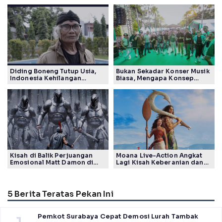
Diding Boneng Tutup Usia,
Bukan Sekadar Konser Musik
Indonesia Kehilangan
Biasa, Mengapa Konsep
Maestro Komedi Lintas
Lokarya Fest 2026 Sukses
Generasi
Tuai Pujian Banyak Pihak
Kisah di Balik Perjuangan
Moana Live-Action Angkat
Emosional Matt Damon di
Lagi Kisah Keberanian dan
Film The Odyssey, Tayang di
Takdir Seorang Putri
Indonesia
5 Berita Teratas Pekan Ini
Pemkot Surabaya Cepat Demosi Lurah Tambak