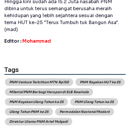
Hingga kini sudah ada 15.2 Juta nasabah PNM
dibina untuk terus semangat berusaha meraih
kehidupan yang lebih sejahtera sesuai dengan
tema HUT ke-25 "Terus Tumbuh tuk Bangun Asa".
(mad)
Editor :
Mohammad
Tags
PNM Venture Terbitkan MTN Rp150
PNM Rayakan HUT ke 25
Milenial PNM Berbagi Harapan di SLB Rawinala
PNM Rayakan Ulang Tahun ke 25
PNM Ulang Tahun ke 25
Ulang Tahun PNM ke 25
Permodalan Nasional Madani
Direktur Utama PNM Arief Mulyadi