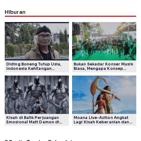
Hiburan
Diding Boneng Tutup Usia,
Bukan Sekadar Konser Musik
Indonesia Kehilangan
Biasa, Mengapa Konsep
Maestro Komedi Lintas
Lokarya Fest 2026 Sukses
Generasi
Tuai Pujian Banyak Pihak
Kisah di Balik Perjuangan
Moana Live-Action Angkat
Emosional Matt Damon di
Lagi Kisah Keberanian dan
Film The Odyssey, Tayang di
Takdir Seorang Putri
Indonesia