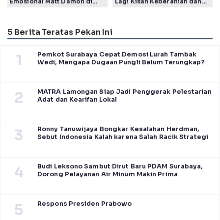
Emosional Matt Damon di
Lagi Kisah Keberanian dan
Film The Odyssey, Tayang di
Takdir Seorang Putri
Indonesia
5 Berita Teratas Pekan Ini
Pemkot Surabaya Cepat Demosi Lurah Tambak
1
Wedi, Mengapa Dugaan Pungli Belum Terungkap?
MATRA Lamongan Siap Jadi Penggerak Pelestarian
2
Adat dan Kearifan Lokal
Ronny Tanuwijaya Bongkar Kesalahan Herdman,
3
Sebut Indonesia Kalah karena Salah Racik Strategi
Budi Leksono Sambut Dirut Baru PDAM Surabaya,
4
Dorong Pelayanan Air Minum Makin Prima
Respons Presiden Prabowo
5