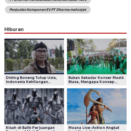
Penjualan Komponen EV PT Dharma melonjak
Hiburan
Diding Boneng Tutup Usia,
Bukan Sekadar Konser Musik
Indonesia Kehilangan
Biasa, Mengapa Konsep
Maestro Komedi Lintas
Lokarya Fest 2026 Sukses
Generasi
Tuai Pujian Banyak Pihak
Kisah di Balik Perjuangan
Moana Live-Action Angkat