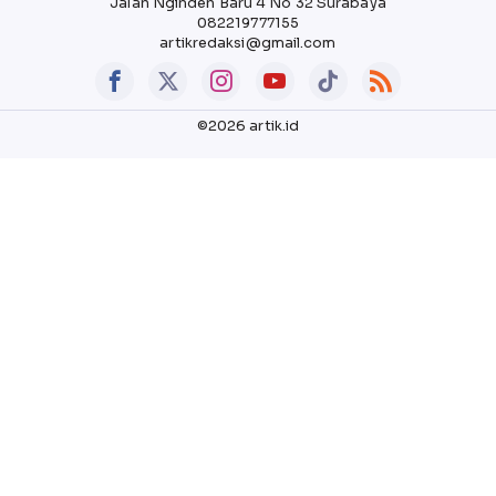
Jalan Nginden Baru 4 No 32 Surabaya
082219777155
artikredaksi@gmail.com
©2026 artik.id