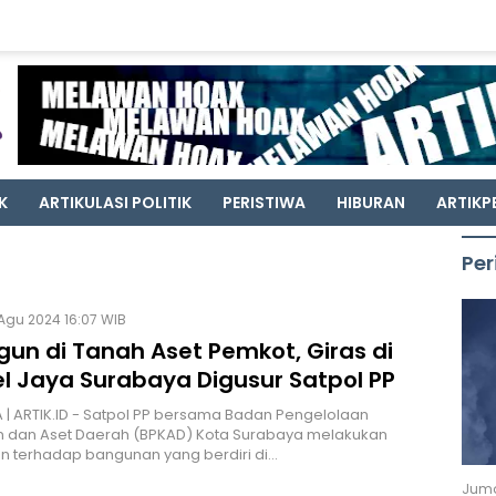
K
ARTIKULASI POLITIK
PERISTIWA
HIBURAN
ARTIKP
Per
Agu 2024 16:07 WIB
gun di Tanah Aset Pemkot, Giras di
l Jaya Surabaya Digusur Satpol PP
| ARTIK.ID - Satpol PP bersama Badan Pengelolaan
 dan Aset Daerah (BPKAD) Kota Surabaya melakukan
n terhadap bangunan yang berdiri di…
Juma