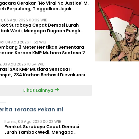
acara Gerakan 'No Viral No Justice' M.
leh Berpulang, Tinggalkan Jejak
juangan untuk Rakyat Kecil
s, 06 Agu 2026 00:02 WIB
kot Surabaya Cepat Demosi Lurah
bak Wedi, Mengapa Dugaan Pungli
um Terungkap?
sa, 04 Agu 2026 11:52 WIB
ombang 3 Meter Hentikan Sementara
carian Korban KMP Mutiara Sentosa 2
n, 03 Agu 2026 18:54 WIB
rasi SAR KMP Mutiara Sentosa II
anjut, 234 Korban Berhasil Dievakuasi
Lihat Lainnya
erita Teratas Pekan Ini
Kamis, 06 Agu 2026 00:02 WIB
Pemkot Surabaya Cepat Demosi
Lurah Tambak Wedi, Mengapa
Dugaan Pungli Belum Terungkap?