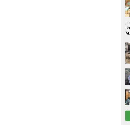
Ju
Ik
M
P