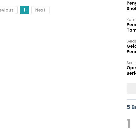
Peng
Sho
evious
1
Next
Per
Kami
Pem
Tam
Bel
Sela
Gel
Pen
Seni
Ope
Berl
5 B
1