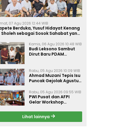
mat, 07 Agu 2026 12:44 WIB
apete Berduka, Yusuf Hidayat Kenang
. Sholeh sebagai Sosok Sahabat yang
eduli Sesama Alumni Tebuireng
Kamis, 06 Agu 2026 10:48 WIB
Budi Leksono Sambut
Dirut Baru PDAM
Surabaya, Dorong
Pelayanan Air Minum
Makin Prima
Rabu, 05 Agu 2026 10:09 WIB
Ahmad Muzani Tepis Isu
Puncak Gejolak Agustus
2026, Ajak Masyarakat
Perkuat Persatuan
Rabu, 05 Agu 2026 09:55 WIB
PWI Pusat dan AFPI
Gelar Workshop
Jurnalistik Bahas Pindar,
Inklusi Keuangan, dan
Lihat lainnya
Perlindungan Publik