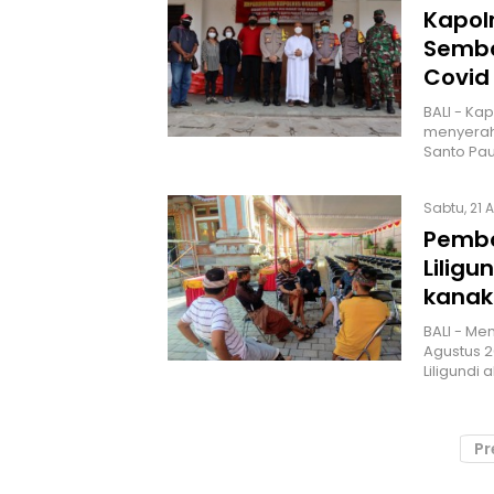
Kapol
Semba
Covid 
BALI - Kap
menyerahk
Santo Pau
Sabtu, 21 
Pembo
Lilig
kanak
BALI - Me
Agustus 2
Liligundi
Pr