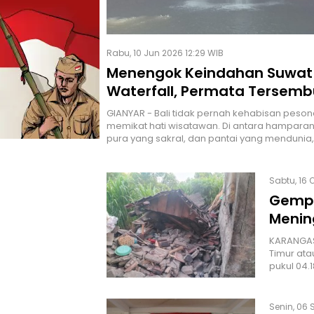
Rabu, 10 Jun 2026 12:29 WIB
Menengok Keindahan Suwat
Waterfall, Permata Tersembu
Desa Suwat, Gianyar Bali
GIANYAR - Bali tidak pernah kehabisan peso
memikat hati wisatawan. Di antara hamparan
pura yang sakral, dan pantai yang mendunia,
Sabtu, 16 O
Gempa
Menin
KARANGASE
Timur ata
pukul 04.
Senin, 06 