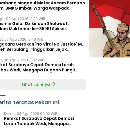
ombang hingga 4 Meter Ancam Perairan
im, BMKG Imbau Warga Waspada
gu, 09 Agu 2026 13:20 WIB
asmin Gelar Dzikir dan Sholawat,
kan Muktamar ke-35 NU Sukses
t, 07 Agu 2026 12:48 WIB
acara Gerakan 'No Viral No Justice' M.
leh Berpulang, Tinggalkan Jejak
juangan untuk Rakyat Kecil
s, 06 Agu 2026 00:02 WIB
kot Surabaya Cepat Demosi Lurah
bak Wedi, Mengapa Dugaan Pungli
um Terungkap?
Lihat Lainnya
erita Teratas Pekan Ini
Kamis, 06 Agu 2026 00:02 WIB
Pemkot Surabaya Cepat Demosi
Lurah Tambak Wedi, Mengapa
Dugaan Pungli Belum Terungkap?