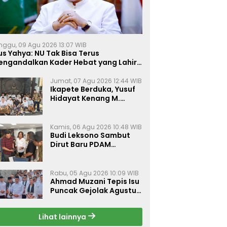
nggu, 09 Agu 2026 13:07 WIB
s Yahya: NU Tak Bisa Terus
engandalkan Kader Hebat yang Lahir
ebetulan
Jumat, 07 Agu 2026 12:44 WIB
Ikapete Berduka, Yusuf
Hidayat Kenang M.
Sholeh sebagai Sosok
Sahabat yang Peduli
Sesama Alumni
Kamis, 06 Agu 2026 10:48 WIB
Tebuireng
Budi Leksono Sambut
Dirut Baru PDAM
Surabaya, Dorong
Pelayanan Air Minum
Makin Prima
Rabu, 05 Agu 2026 10:09 WIB
Ahmad Muzani Tepis Isu
Puncak Gejolak Agustus
2026, Ajak Masyarakat
Perkuat Persatuan
Lihat lainnya