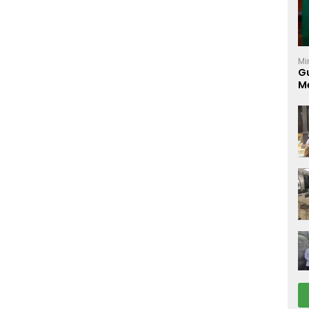
Mi
Gu
M
K