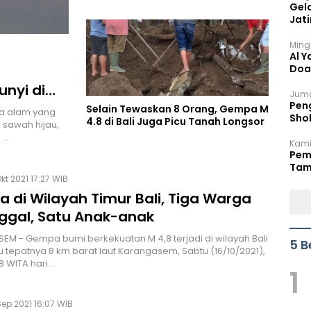
Gel
Jat
Ming
Al Y
Doa
nyi di
Juma
Peng
Selain Tewaskan 8 Orang, Gempa M
na alam yang
Sho
4.8 di Bali Juga Picu Tanah Longsor
 sawah hijau,
Per
 …
Kami
Pem
Tam
kt 2021 17:27 WIB
Bel
 di Wilayah Timur Bali, Tiga Warga
ggal, Satu Anak-anak
M - Gempa bumi berkekuatan M 4,8 terjadi di wilayah Bali
5 B
u tepatnya 8 km barat laut Karangasem, Sabtu (16/10/2021),
18 WITA hari…
1
Sep 2021 16:07 WIB