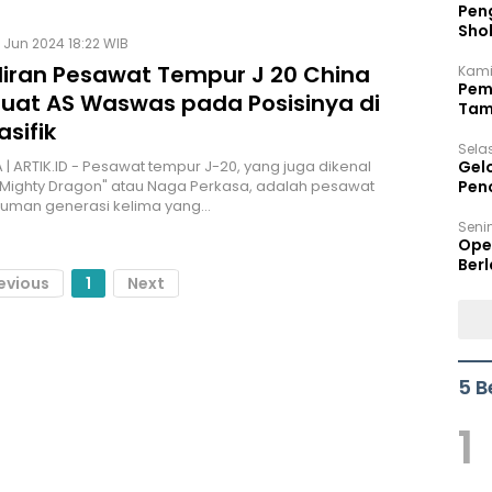
Peng
Sho
 Jun 2024 18:22 WIB
Per
iran Pesawat Tempur J 20 China
Kami
Pem
at AS Waswas pada Posisinya di
Tam
asifik
Bel
Sela
| ARTIK.ID - Pesawat tempur J-20, yang juga dikenal
Gel
Mighty Dragon" atau Naga Perkasa, adalah pesawat
Pen
luman generasi kelima yang…
Seni
Ope
Berl
evious
1
Next
5 B
1