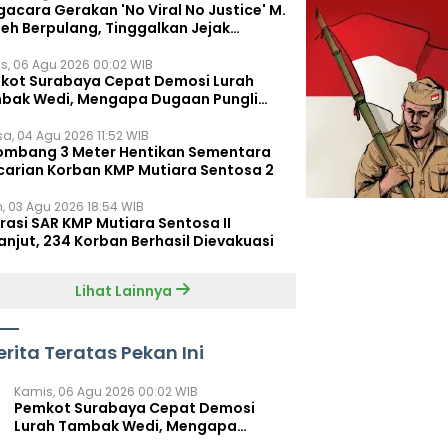
acara Gerakan 'No Viral No Justice' M.
leh Berpulang, Tinggalkan Jejak
juangan untuk Rakyat Kecil
s, 06 Agu 2026 00:02 WIB
kot Surabaya Cepat Demosi Lurah
bak Wedi, Mengapa Dugaan Pungli
um Terungkap?
sa, 04 Agu 2026 11:52 WIB
ombang 3 Meter Hentikan Sementara
carian Korban KMP Mutiara Sentosa 2
n, 03 Agu 2026 18:54 WIB
rasi SAR KMP Mutiara Sentosa II
anjut, 234 Korban Berhasil Dievakuasi
Lihat Lainnya
erita Teratas Pekan Ini
Kamis, 06 Agu 2026 00:02 WIB
Pemkot Surabaya Cepat Demosi
Lurah Tambak Wedi, Mengapa
Dugaan Pungli Belum Terungkap?