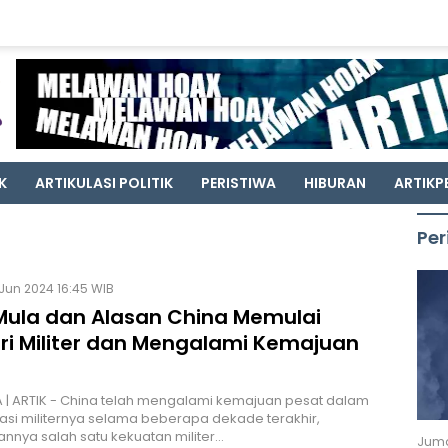
K
ARTIKULASI POLITIK
PERISTIWA
HIBURAN
ARTIKP
Per
Jun 2024 16:45 WIB
Mula dan Alasan China Memulai
tri Militer dan Mengalami Kemajuan
| ARTIK - China telah mengalami kemajuan pesat dalam
si militernya selama beberapa dekade terakhir,
nnya salah satu kekuatan militer…
Juma