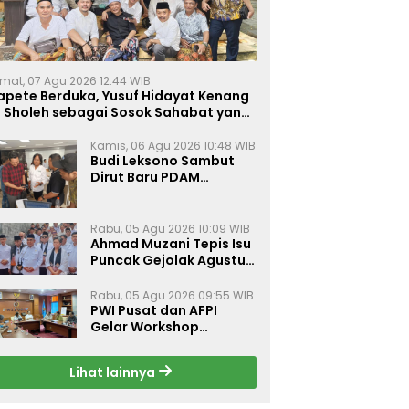
mat, 07 Agu 2026 12:44 WIB
apete Berduka, Yusuf Hidayat Kenang
. Sholeh sebagai Sosok Sahabat yang
eduli Sesama Alumni Tebuireng
Kamis, 06 Agu 2026 10:48 WIB
Budi Leksono Sambut
Dirut Baru PDAM
Surabaya, Dorong
Pelayanan Air Minum
Makin Prima
Rabu, 05 Agu 2026 10:09 WIB
Ahmad Muzani Tepis Isu
Puncak Gejolak Agustus
2026, Ajak Masyarakat
Perkuat Persatuan
Rabu, 05 Agu 2026 09:55 WIB
PWI Pusat dan AFPI
Gelar Workshop
Jurnalistik Bahas Pindar,
Inklusi Keuangan, dan
Lihat lainnya
Perlindungan Publik