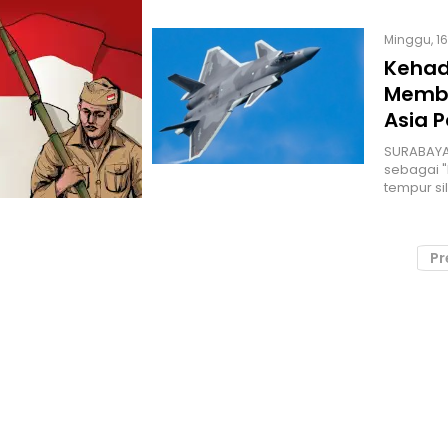
Minggu, 16
Kehad
Membu
Asia P
SURABAYA 
sebagai "
tempur si
Pr