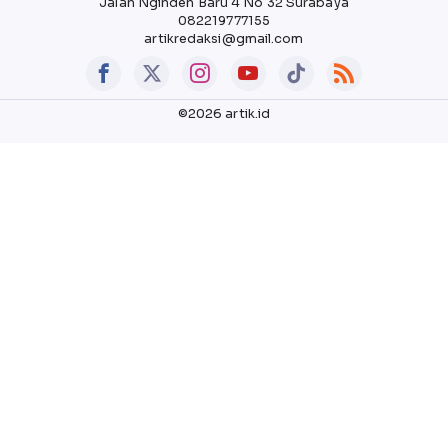
Jalan Nginden Baru 4 No 32 Surabaya
082219777155
artikredaksi@gmail.com
©2026 artik.id