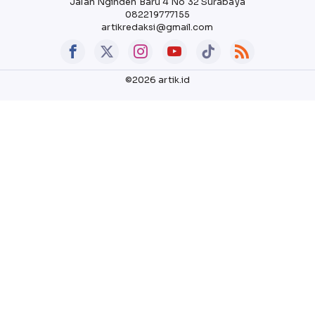
Jalan Nginden Baru 4 No 32 Surabaya
082219777155
artikredaksi@gmail.com
©2026 artik.id