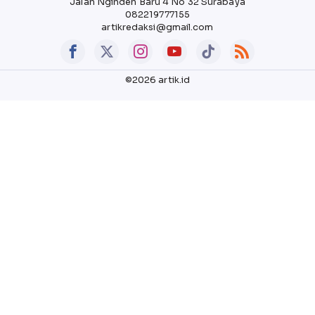
Jalan Nginden Baru 4 No 32 Surabaya
082219777155
artikredaksi@gmail.com
©2026 artik.id