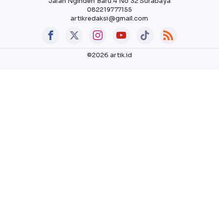
Jalan Nginden Baru 4 No 32 Surabaya
082219777155
artikredaksi@gmail.com
©2026 artik.id