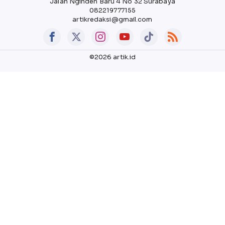
Jalan Nginden Baru 4 No 32 Surabaya
082219777155
artikredaksi@gmail.com
©2026 artik.id