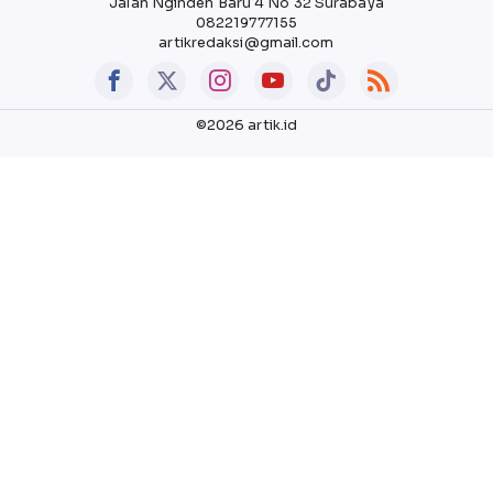
Jalan Nginden Baru 4 No 32 Surabaya
082219777155
artikredaksi@gmail.com
©2026 artik.id