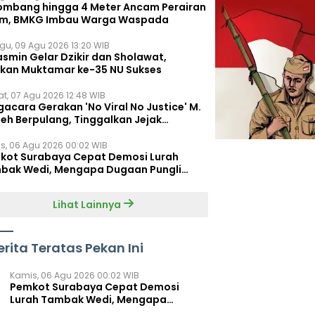
ombang hingga 4 Meter Ancam Perairan
im, BMKG Imbau Warga Waspada
gu, 09 Agu 2026 13:20 WIB
asmin Gelar Dzikir dan Sholawat,
kan Muktamar ke-35 NU Sukses
t, 07 Agu 2026 12:48 WIB
acara Gerakan 'No Viral No Justice' M.
leh Berpulang, Tinggalkan Jejak
juangan untuk Rakyat Kecil
s, 06 Agu 2026 00:02 WIB
kot Surabaya Cepat Demosi Lurah
bak Wedi, Mengapa Dugaan Pungli
um Terungkap?
Lihat Lainnya
erita Teratas Pekan Ini
Kamis, 06 Agu 2026 00:02 WIB
Pemkot Surabaya Cepat Demosi
Lurah Tambak Wedi, Mengapa
Dugaan Pungli Belum Terungkap?