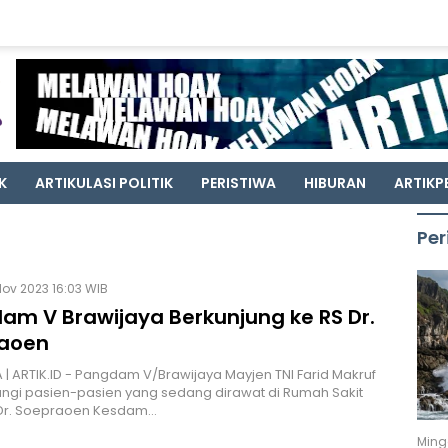
K
ARTIKULASI POLITIK
PERISTIWA
HIBURAN
ARTIKP
Per
Nov 2023 16:03 WIB
am V Brawijaya Berkunjung ke RS Dr.
aoen
| ARTIK.ID - Pangdam V/Brawijaya Mayjen TNI Farid Makruf
gi pasien-pasien yang sedang dirawat di Rumah Sakit
I Dr. Soepraoen Kesdam…
Ming