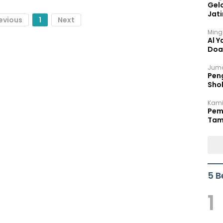
Gel
Jat
evious
1
Next
Ming
Al Y
Doa
Juma
Peng
Sho
Per
Kami
Pem
Tam
Bel
5 B
1