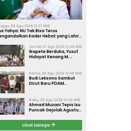
nggu, 09 Agu 2026 13:07 WIB
s Yahya: NU Tak Bisa Terus
engandalkan Kader Hebat yang Lahir
ebetulan
Jumat, 07 Agu 2026 12:44 WIB
Ikapete Berduka, Yusuf
Hidayat Kenang M.
Sholeh sebagai Sosok
Sahabat yang Peduli
Sesama Alumni
Kamis, 06 Agu 2026 10:48 WIB
Tebuireng
Budi Leksono Sambut
Dirut Baru PDAM
Surabaya, Dorong
Pelayanan Air Minum
Makin Prima
Rabu, 05 Agu 2026 10:09 WIB
Ahmad Muzani Tepis Isu
Puncak Gejolak Agustus
2026, Ajak Masyarakat
Perkuat Persatuan
Lihat lainnya