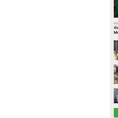
Mi
Gu
M
K