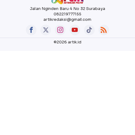
Jalan Nginden Baru 4 No 32 Surabaya
082219777155
artikredaksi@gmail.com
©2026 artik.id