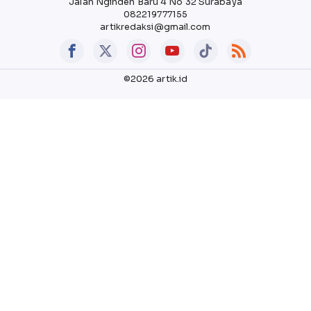
Jalan Nginden Baru 4 No 32 Surabaya
082219777155
artikredaksi@gmail.com
©2026 artik.id