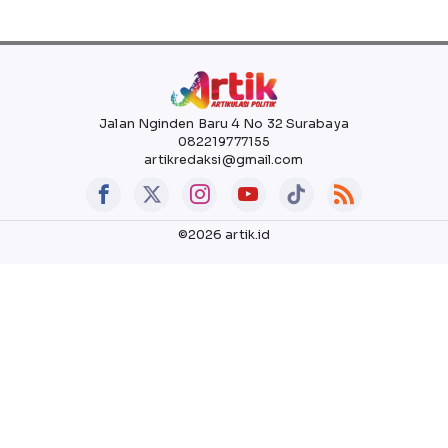
Jalan Nginden Baru 4 No 32 Surabaya
082219777155
artikredaksi@gmail.com
©2026 artik.id