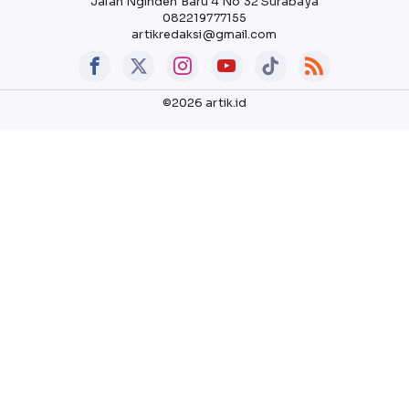
Jalan Nginden Baru 4 No 32 Surabaya
082219777155
artikredaksi@gmail.com
©2026 artik.id