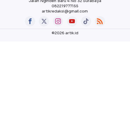
Jalan Nginden Baru 4 No 32 Surabaya
082219777155
artikredaksi@gmail.com
©2026 artik.id