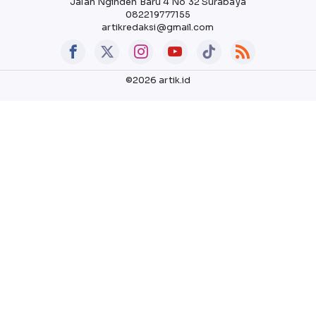
Jalan Nginden Baru 4 No 32 Surabaya
082219777155
artikredaksi@gmail.com
©2026 artik.id