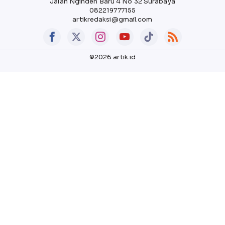
Jalan Nginden Baru 4 No 32 Surabaya
082219777155
artikredaksi@gmail.com
©2026 artik.id