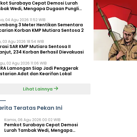
kot Surabaya Cepat Demosi Lurah
bak Wedi, Mengapa Dugaan Pungli
um Terungkap?
sa, 04 Agu 2026 11:52 WIB
ombang 3 Meter Hentikan Sementara
carian Korban KMP Mutiara Sentosa 2
n, 03 Agu 2026 18:54 WIB
rasi SAR KMP Mutiara Sentosa II
anjut, 234 Korban Berhasil Dievakuasi
gu, 02 Agu 2026 11:06 WIB
RA Lamongan Siap Jadi Penggerak
starian Adat dan Kearifan Lokal
Lihat Lainnya
erita Teratas Pekan Ini
Kamis, 06 Agu 2026 00:02 WIB
Pemkot Surabaya Cepat Demosi
Lurah Tambak Wedi, Mengapa
Dugaan Pungli Belum Terungkap?