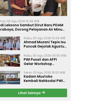
mis, 06 Agu 2026 10:48 WIB
udi Leksono Sambut Dirut Baru PDAM
urabaya, Dorong Pelayanan Air Minum
akin Prima
Rabu, 05 Agu 2026 10:09 WIB
Ahmad Muzani Tepis Isu
Puncak Gejolak Agustus
2026, Ajak Masyarakat
Perkuat Persatuan
Rabu, 05 Agu 2026 09:55 WIB
PWI Pusat dan AFPI
Gelar Workshop
Jurnalistik Bahas Pindar,
Inklusi Keuangan, dan
Senin, 03 Agu 2026 18:53 WIB
Kadam Mustoko
Perlindungan Publik
Kembali Nahkodai PWI
Lamongan, PWI Nganjuk
Harap Sinergi Antar
Lihat lainnya
Daerah Kian Kuat