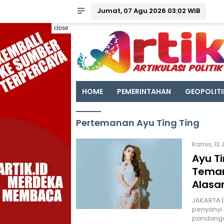
Jumat, 07 Agu 2026 03:02 WIB
close
HOME
PEMERINTAHAN
GEOPOLITI
Pertemanan Ayu Ting Ting
Kamis, 13 
Ayu T
Teman
Alasa
JAKARTA |
penyanyi 
pandanga