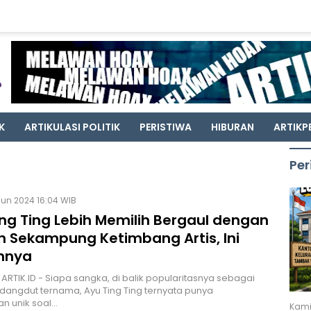
K
ARTIKULASI POLITIK
PERISTIWA
HIBURAN
ARTIKP
Per
Jun 2024 16:04 WIB
ing Ting Lebih Memilih Bergaul dengan
 Sekampung Ketimbang Artis, Ini
nnya
 ARTIK.ID - Siapa sangka, di balik popularitasnya sebagai
dangdut ternama, Ayu Ting Ting ternyata punya
n unik soal…
Kami