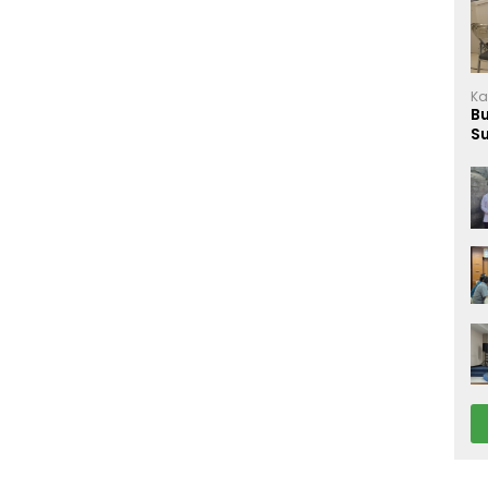
Ka
B
S
M