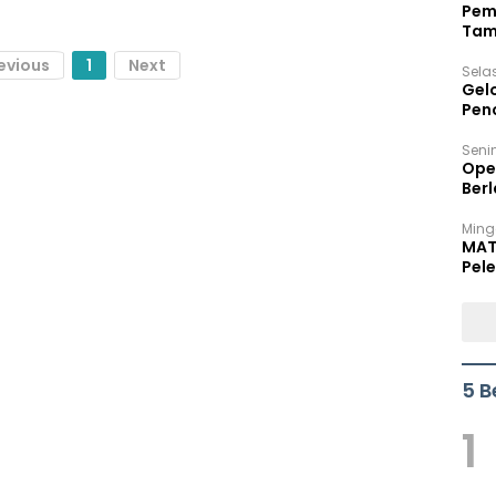
Pem
Tam
Bel
evious
1
Next
Sela
Gel
Pen
Seni
Ope
Berl
Ming
MAT
Pele
5 B
1