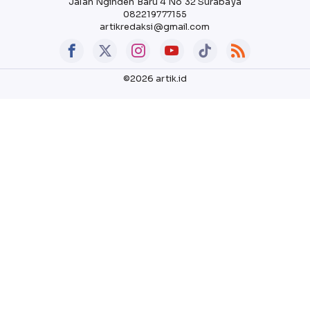
Jalan Nginden Baru 4 No 32 Surabaya
082219777155
artikredaksi@gmail.com
©2026 artik.id