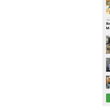
Ju
Ik
M
P