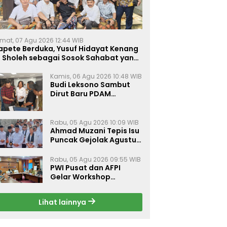
mat, 07 Agu 2026 12:44 WIB
apete Berduka, Yusuf Hidayat Kenang
. Sholeh sebagai Sosok Sahabat yang
eduli Sesama Alumni Tebuireng
Kamis, 06 Agu 2026 10:48 WIB
Budi Leksono Sambut
Dirut Baru PDAM
Surabaya, Dorong
Pelayanan Air Minum
Makin Prima
Rabu, 05 Agu 2026 10:09 WIB
Ahmad Muzani Tepis Isu
Puncak Gejolak Agustus
2026, Ajak Masyarakat
Perkuat Persatuan
Rabu, 05 Agu 2026 09:55 WIB
PWI Pusat dan AFPI
Gelar Workshop
Jurnalistik Bahas Pindar,
Inklusi Keuangan, dan
Lihat lainnya
Perlindungan Publik