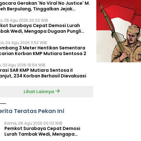
acara Gerakan 'No Viral No Justice' M.
leh Berpulang, Tinggalkan Jejak
juangan untuk Rakyat Kecil
s, 06 Agu 2026 00:02 WIB
kot Surabaya Cepat Demosi Lurah
bak Wedi, Mengapa Dugaan Pungli
um Terungkap?
sa, 04 Agu 2026 11:52 WIB
ombang 3 Meter Hentikan Sementara
carian Korban KMP Mutiara Sentosa 2
n, 03 Agu 2026 18:54 WIB
rasi SAR KMP Mutiara Sentosa II
anjut, 234 Korban Berhasil Dievakuasi
Lihat Lainnya
erita Teratas Pekan Ini
Kamis, 06 Agu 2026 00:02 WIB
Pemkot Surabaya Cepat Demosi
Lurah Tambak Wedi, Mengapa
Dugaan Pungli Belum Terungkap?