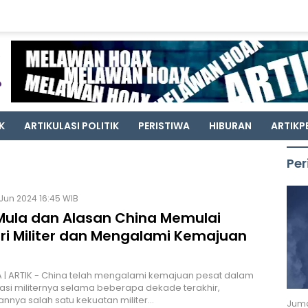
K
ARTIKULASI POLITIK
PERISTIWA
HIBURAN
ARTIKP
Per
Jun 2024 16:45 WIB
Mula dan Alasan China Memulai
tri Militer dan Mengalami Kemajuan
| ARTIK - China telah mengalami kemajuan pesat dalam
si militernya selama beberapa dekade terakhir,
nnya salah satu kekuatan militer…
Juma