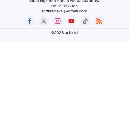
Jalan Nginden Baru 4 No 32 Surabaya
082219777155
artikredaksi@gmail.com
©2026 artik.id