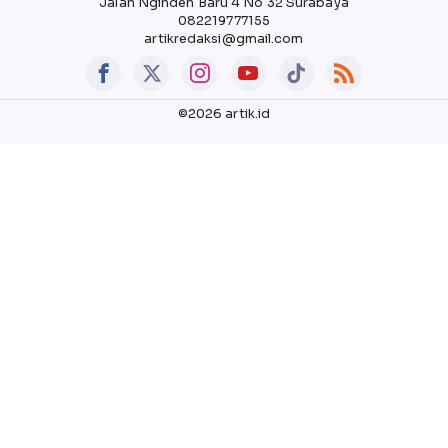
Jalan Nginden Baru 4 No 32 Surabaya
082219777155
artikredaksi@gmail.com
©2026 artik.id