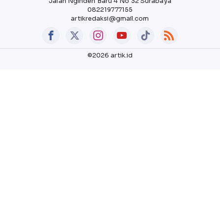
Jalan Nginden Baru 4 No 32 Surabaya
082219777155
artikredaksi@gmail.com
©2026 artik.id