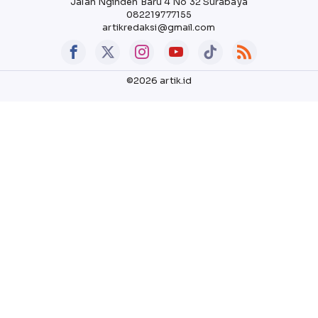
Jalan Nginden Baru 4 No 32 Surabaya
082219777155
artikredaksi@gmail.com
©2026 artik.id