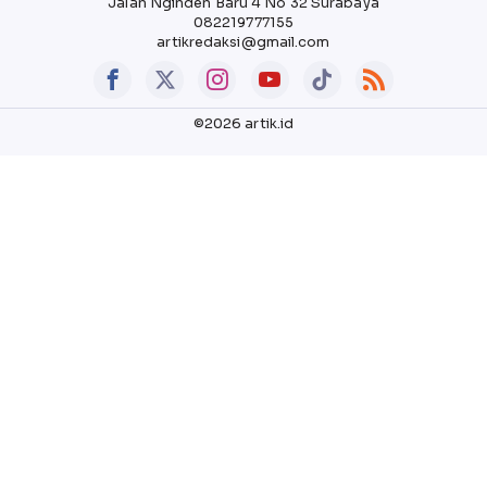
Jalan Nginden Baru 4 No 32 Surabaya
082219777155
artikredaksi@gmail.com
©2026 artik.id